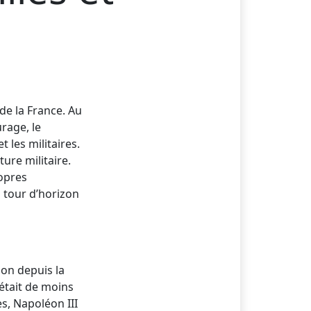
 de la France. Au
rage, le
 les militaires.
ure militaire.
ropres
 tour d’horizon
tion depuis la
était de moins
s, Napoléon III