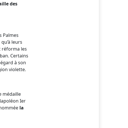
ille des
es Palmes
 qu’à leurs
t réforma les
ban. Certains
u égard à son
ion violette.
e médaille
Napoléon Ier
surnommée
la