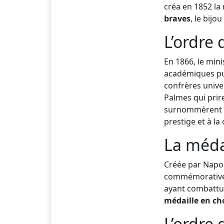
créa en 1852 la
braves
, le bijo
L’ordre
En 1866, le mini
académiques pui
confrères unive
Palmes qui prir
surnommèrent c
prestige et à la
La méda
Créée par Napol
commémorative f
ayant combattu
médaille en ch
L’ordre 