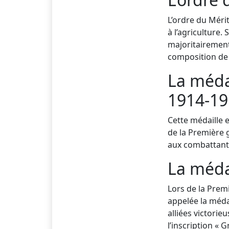
L’ordre du Méri
à l’agriculture.
majoritairement
composition de 
La méda
1914-19
Cette médaille 
de la Première 
aux combattant
La médai
Lors de la Prem
appelée la méda
alliées victorie
l’inscription « 