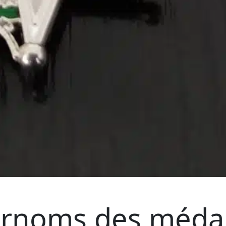
urnoms des médail
Catégories