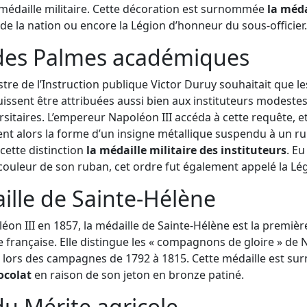
 médaille militaire. Cette décoration est surnommée
la méda
u de la nation ou encore la Légion d’honneur du sous-officier.
 des Palmes académiques
stre de l’Instruction publique Victor Duruy souhaitait que l
ssent être attribuées aussi bien aux instituteurs modestes
rsitaires. L’empereur Napoléon III accéda à cette requête, e
ent alors la forme d’un insigne métallique suspendu à un ru
ette distinction
la médaille militaire des instituteurs
. E
 couleur de son ruban, cet ordre fut également appelé la Lég
ille de Sainte-Hélène
éon III en 1857, la médaille de Sainte-Hélène est la premièr
rançaise. Elle distingue les « compagnons de gloire » de 
 lors des campagnes de 1792 à 1815. Cette médaille est 
ocolat
en raison de son jeton en bronze patiné.
du Mérite agricole