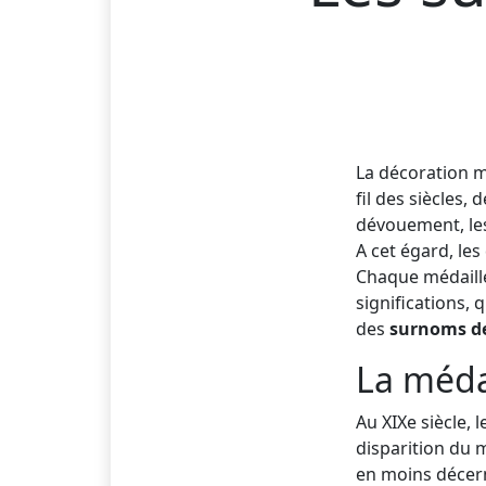
La décoration mi
fil des siècles
dévouement, les 
A cet égard, les
Chaque médaille
significations,
des
surnoms des
La médai
Au XIXe siècle, 
disparition du 
en moins décern