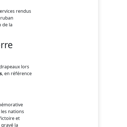
services rendus
n ruban
 de la
rre
 drapeaux lors
s
, en référence
mmémorative
 les nations
ictoire et
 gravé la